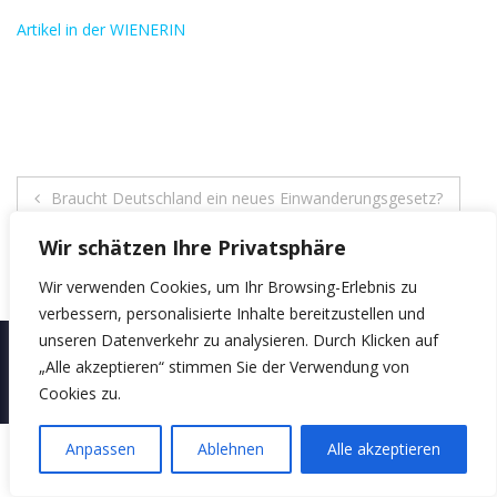
Artikel in der WIENERIN
Beitragsnavigation
Braucht Deutschland ein neues Einwanderungsgesetz?
Wir schätzen Ihre Privatsphäre
Wir verwenden Cookies, um Ihr Browsing-Erlebnis zu
verbessern, personalisierte Inhalte bereitzustellen und
unseren Datenverkehr zu analysieren. Durch Klicken auf
Copyright © 2026
Seyran Ateş
. Alle Rechte vorbehalten. Theme
Suffice
by
ThemeGrill. Powered by:
WordPress
.
„Alle akzeptieren“ stimmen Sie der Verwendung von
Cookies zu.
Kontakt
Impressum
Datenschutz
Anpassen
Ablehnen
Alle akzeptieren