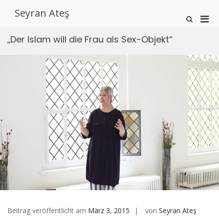
Zum
Seyran Ateş
Inhalt
Pri
Such-
springen
Formular
Men
ansehen
„Der Islam will die Frau als Sex-Objekt“
für
mobi
Ger
Beitrag veröffentlicht am
März 3, 2015
von
Seyran Ateş