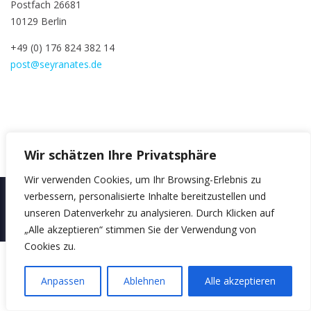
Postfach 26681
10129 Berlin
+49 (0) 176 824 382 14
post@seyranates.de
Wir schätzen Ihre Privatsphäre
Wir verwenden Cookies, um Ihr Browsing-Erlebnis zu
Copyright © 2026
Seyran Ateş
. Alle Rechte vorbehalten. Theme
Suffice
by
verbessern, personalisierte Inhalte bereitzustellen und
ThemeGrill. Powered by:
WordPress
.
unseren Datenverkehr zu analysieren. Durch Klicken auf
Kontakt
Impressum
Datenschutz
„Alle akzeptieren“ stimmen Sie der Verwendung von
Cookies zu.
Anpassen
Ablehnen
Alle akzeptieren