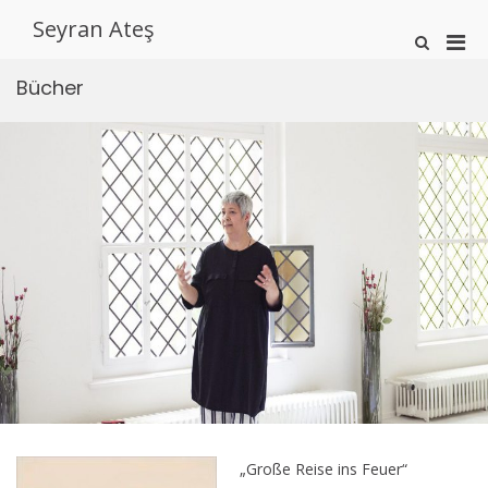
Zum
Seyran Ateş
Inhalt
Pri
Such-
springen
Formular
Men
ansehen
Bücher
für
mobi
Ger
„Große Reise ins Feuer“