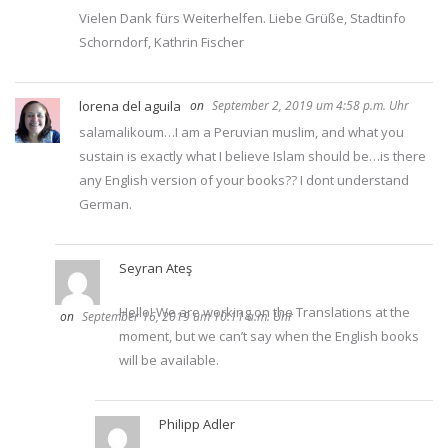
Vielen Dank fürs Weiterhelfen. Liebe Grüße, Stadtinfo
Schorndorf, Kathrin Fischer
lorena del aguila
September 2, 2019 um 4:58 p.m. Uhr
salamalikoum…I am a Peruvian muslim, and what you
sustain is exactly what I believe Islam should be…is there
any English version of your books?? I dont understand
German.
Seyran Ateş
Hello! We are working on the Translations at the
September 16, 2019 um 10:11 a.m. Uhr
moment, but we can’t say when the English books
will be available.
Philipp Adler