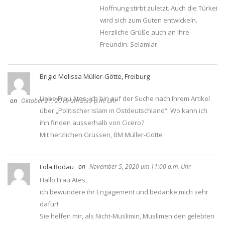
Hoffnung stirbt zuletzt. Auch die Türkei
wird sich zum Guten entwickeln.
Herzliche Grüße auch an Ihre
Freundin. Selamlar
Brigid Melissa Müller-Götte, Freiburg
Liebe Frau Ates, ich bin auf der Suche nach Ihrem Artikel
Oktober 21, 2019 um 2:39 p.m. Uhr
über „Politischer Islam in Ostdeutschland“. Wo kann ich
ihn finden ausserhalb von Cicero?
Mit herzlichen Grüssen, BM Müller-Götte
Lola Bodau
November 5, 2020 um 11:00 a.m. Uhr
Hallo Frau Ates,
ich bewundere ihr Engagement und bedanke mich sehr
dafür!
Sie helfen mir, als Nicht-Muslimin, Muslimen den gelebten