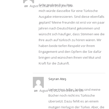
Sehr geehrte Frau Ateş,
August 9, 2022 um 8:36 p.m. Uhr
mich würde dasselbe für eine Türkische
Ausgabe interessieren. Sind diese ebenfalls
geplant? Meine Freundin ist erst vor ein paar
Jahren nach Deutschland gekommen und
wünscht sich häufiger, dass Stimmen wie die
Ihre auch auf türkisch zu hören wären. Wir
haben beide tiefen Respekt vor Ihrem
Engagement und den Opfern die Sie dafür
bringen und wünschen Ihnen viel Mut und
Kraft für die Zukunft.
Seyran Ateş
Lieber Herr Adler, leider sind meine
August 10, 2022 um 8:44 a.m. Uhr
Bücher noch nicht ins Türkische
übersetzt. Dazu fehlt es an einem
mutigen Verlag in der Türkei. Aber, die